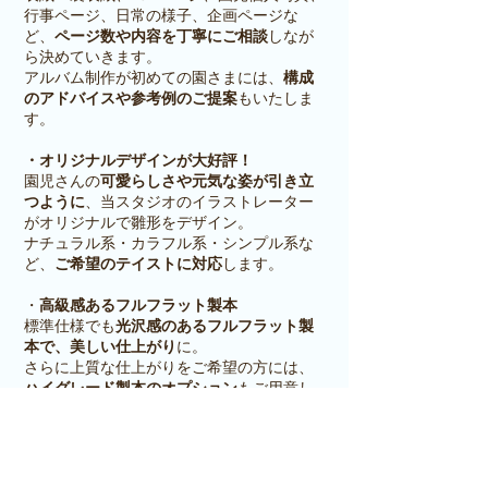
行事ページ、日常の様子、企画ページな
ど、
ページ数や内容を丁寧にご相談
し
なが
ら決めていきます。
アルバム制作が初めての園さまには、
構成
のアドバイスや参考例のご提案
もいたしま
す。
・オリジナルデザインが大好評！
園児さんの
可愛らしさや元気な姿が引き立
つように
、当スタジオのイラストレーター
がオリジナルで雛形をデザイン。
ナチュラル系・カラフル系・シンプル系な
ど、
ご希望のテイストに対応
します。
・
高級感あるフルフラット製本
標準仕様でも
光沢感のあるフルフラット製
本で、美しい仕上がり
に。
さらに上質な仕上がりをご希望の方には、
ハイグレード製本のオプション
もご用意し
ています。
・
途中確認で安心・丁寧な進行
レイアウト途中に
園児さまの配置をご確認