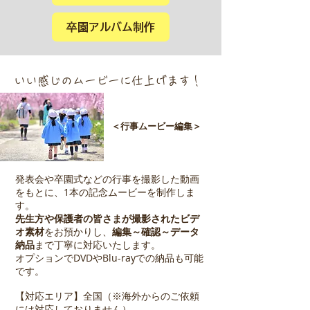
卒園アルバム制作
​いい感じのムービーに仕上げます！
＜行事ムービー編集＞
​発表会や卒園式などの行事を撮影した動画
をもとに、1本の記念ムービーを制作しま
す。
先生方や保護者の皆さまが撮影されたビデ
オ素材
をお預かりし、
編集～確認～データ
納品
まで丁寧に対応いたします。
オプションでDVDやBlu-rayでの納品も可能
です。
【対応エリア】全国（※海外からのご依頼