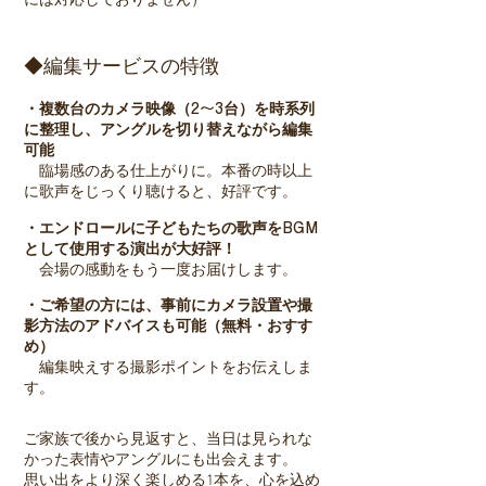
には対応しておりません）
◆編集サービスの特徴
・複数台のカメラ映像（
2〜3
台）を時系列
に整理し、アングルを切り替えながら編集
可能
臨場感のある仕上がりに。本番の時以上
に歌声をじっくり聴けると、好評です。
・エンドロールに子どもたちの歌声を
BGM
として使用する演出が大好評！
会場の感動をもう一度お届けします。
・ご希望の方には、事前にカメラ設置や撮
影方法のアドバイスも可能（無料・おすす
め）
編集映えする撮影ポイントをお伝えしま
す。
ご家族で後から見返すと、当日は見られな
かった表情やアングルにも出会えます。
思い出をより深く楽しめる1本を、心を込め