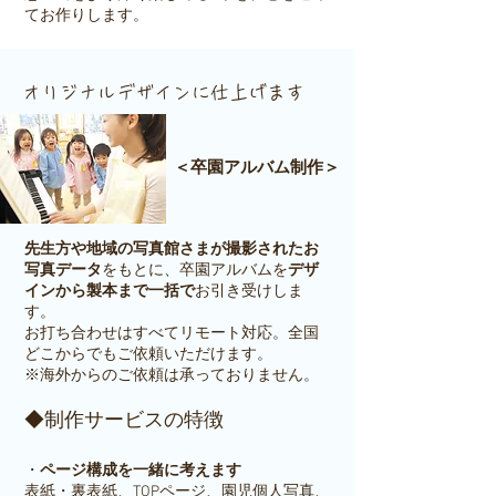
てお作りします。
オリジナルデザインに仕上げます
＜卒園アルバム制作＞
先生方や地域の写真館さまが撮影されたお
写真データ
をもとに、卒園アルバムを
デザ
インから製本まで一括で
お引き受けしま
す。
お打ち合わせはすべてリモート対応。全国
どこからでもご依頼いただけます。
※海外からのご依頼は承っておりません。
◆制作サービスの特徴
・
ページ構成を一緒に考えます
表紙・裏表紙、TOPページ、園児個人写真、